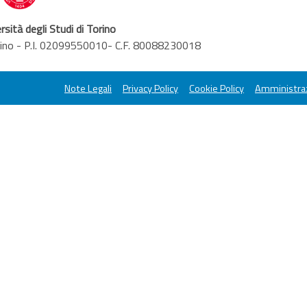
rsità degli Studi di Torino
orino - P.I. 02099550010- C.F. 80088230018
Note Legali
Privacy Policy
Cookie Policy
Amministraz