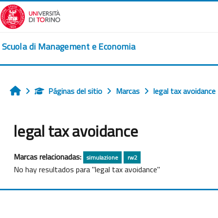
Salta al contenido principal
Scuola di Management e Economia
Páginas del sitio
Marcas
legal tax avoidance
Inicio
legal tax avoidance
Marcas relacionadas:
simulazione
rw2
No hay resultados para "legal tax avoidance"