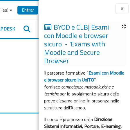
(es)‎
Entrar
Bloques
BYOD e CLB| Esami
LPDESK
con Moodle e browser
sicuro - 'Exams with
Moodle and Secure
Browser
Il percorso formativo “
Esami con Moodle
e browser sicuro in UniTO
”
fornisce
competenze metodologiche e
tecniche
per lo svolgimento sicuro delle
prove d’esame online in presenza nelle
strutture dell'Ateneo.
Il corso è promosso dalla
Direzione
Sistemi Informativi, Portale, E-learning
,