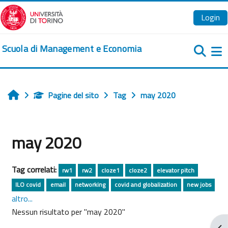
Vai al contenuto principale
Login
Scuola di Management e Economia
Pa
Pagine del sito
Tag
may 2020
Home
may 2020
Tag correlati:
rw1
rw2
cloze1
cloze2
elevator pitch
ILO covid
email
networking
covid and globalization
new jobs
altro...
Nessun risultato per "may 2020"
Apr