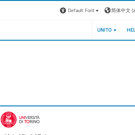
Default Font
简体中文 ‎(zh
UNITO
HE