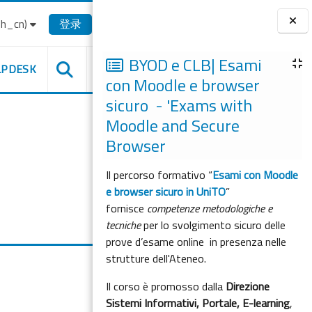
_cn)‎
登录
版块
BYOD e CLB| Esami
LPDESK
con Moodle e browser
sicuro - 'Exams with
Moodle and Secure
Browser
Il percorso formativo “
Esami con Moodle
e browser sicuro in UniTO
”
fornisce
competenze metodologiche e
tecniche
per lo svolgimento sicuro delle
prove d’esame online in presenza nelle
strutture dell'Ateneo.
Il corso è promosso dalla
Direzione
Sistemi Informativi, Portale, E-learning
,