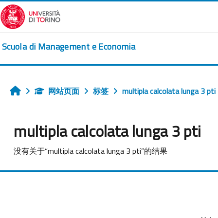
跳到主要内容
Scuola di Management e Economia
网站页面
标签
multipla calcolata lunga 3 pti
首页
multipla calcolata lunga 3 pti
没有关于“multipla calcolata lunga 3 pti”的结果