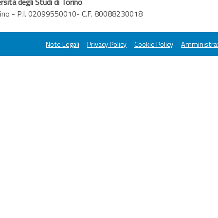
rsità degli Studi di Torino
orino - P.I. 02099550010- C.F. 80088230018
Note Legali
Privacy Policy
Cookie Policy
Amministraz