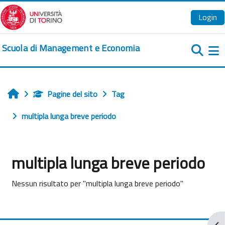
Vai al contenuto principale
Login
Scuola di Management e Economia
Pa
Pagine del sito
Tag
Home
multipla lunga breve periodo
multipla lunga breve periodo
Nessun risultato per "multipla lunga breve periodo"
Apr