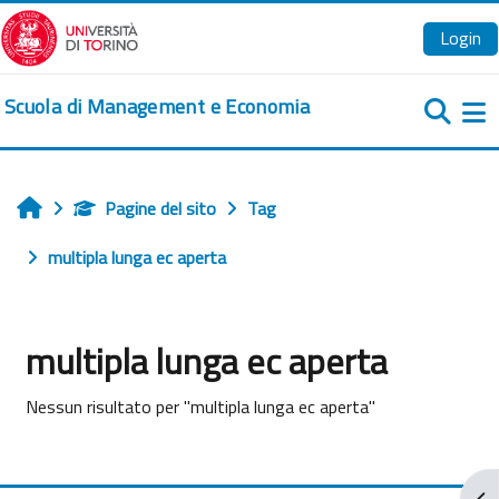
Vai al contenuto principale
Login
Scuola di Management e Economia
Pa
Pagine del sito
Tag
Home
multipla lunga ec aperta
multipla lunga ec aperta
Nessun risultato per "multipla lunga ec aperta"
Apr