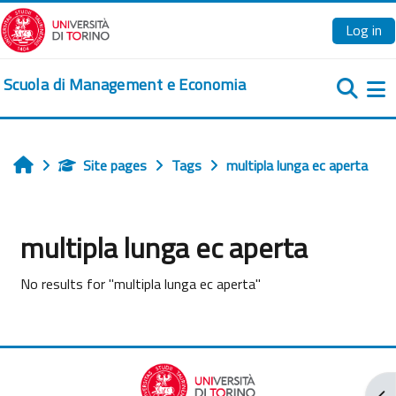
Skip to main content
Log in
Scuola di Management e Economia
Si
Site pages
Tags
multipla lunga ec aperta
Home
multipla lunga ec aperta
No results for "multipla lunga ec aperta"
Ope