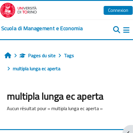
Passer au contenu principal
Connexion
Scuola di Management e Economia
Pa
Pages du site
Tags
Accueil
multipla lunga ec aperta
multipla lunga ec aperta
Aucun résultat pour « multipla lunga ec aperta »
Ouv