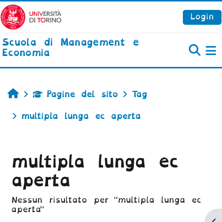
Vai al contenuto principale
Login
Scuola di Management e
Economia
P
Home
Pagine del sito
Tag
multipla lunga ec aperta
multipla lunga ec
aperta
Nessun risultato per "multipla lunga ec
aperta"
Ap