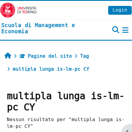
Vai al contenuto principale
Login
Scuola di Management e
Economia
P
Home
Pagine del sito
Tag
multipla lunga is-lm-pc CY
multipla lunga is-lm-
pc CY
Nessun risultato per "multipla lunga is-
lm-pc CY"
Ap