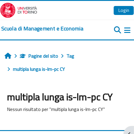
Vai al contenuto principale
Login
Scuola di Management e Economia
Pa
Pagine del sito
Tag
Home
multipla lunga is-lm-pc CY
multipla lunga is-lm-pc CY
Nessun risultato per "multipla lunga is-lm-pc CY"
Apr