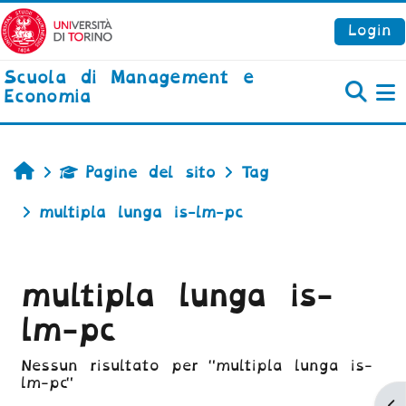
Vai al contenuto principale
Login
Scuola di Management e
Economia
P
Home
Pagine del sito
Tag
multipla lunga is-lm-pc
multipla lunga is-
lm-pc
Nessun risultato per "multipla lunga is-
lm-pc"
Ap