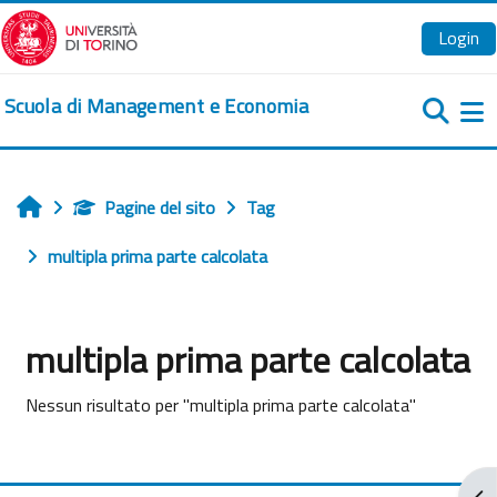
Vai al contenuto principale
Login
Scuola di Management e Economia
Pa
Pagine del sito
Tag
Home
multipla prima parte calcolata
multipla prima parte calcolata
Nessun risultato per "multipla prima parte calcolata"
Apr