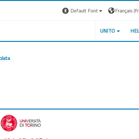
Default Font
Français ‎(fr)
UNITO
HE
olata