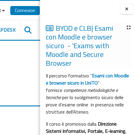
‎
Connexion
Blocs
BYOD e CLB| Esami
LPDESK
con Moodle e browser
sicuro - 'Exams with
Moodle and Secure
Browser
Il percorso formativo “
Esami con Moodle
e browser sicuro in UniTO
”
fornisce
competenze metodologiche e
tecniche
per lo svolgimento sicuro delle
prove d’esame online in presenza nelle
strutture dell'Ateneo.
Il corso è promosso dalla
Direzione
Sistemi Informativi, Portale, E-learning
,