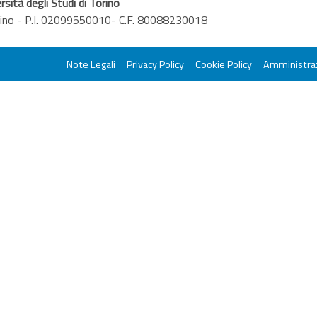
rsità degli Studi di Torino
orino - P.I. 02099550010- C.F. 80088230018
Note Legali
Privacy Policy
Cookie Policy
Amministraz