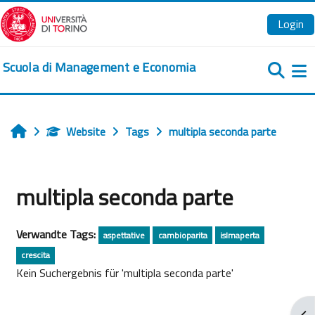
Zum Hauptinhalt
Login
Scuola di Management e Economia
We
Website
Tags
multipla seconda parte
Startseite
multipla seconda parte
Verwandte Tags:
aspettative
cambioparita
islmaperta
crescita
Kein Suchergebnis für 'multipla seconda parte'
Blo