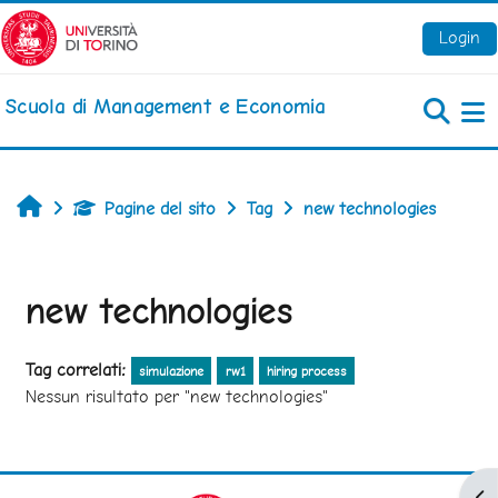
Vai al contenuto principale
Login
Scuola di Management e Economia
Pa
Home
Pagine del sito
Tag
new technologies
new technologies
Tag correlati:
simulazione
rw1
hiring process
Nessun risultato per "new technologies"
Apr