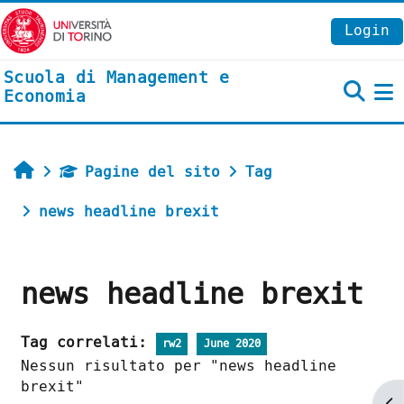
Vai al contenuto principale
Login
Scuola di Management e
Economia
P
Home
Pagine del sito
Tag
news headline brexit
news headline brexit
Tag correlati:
rw2
June 2020
Nessun risultato per "news headline
brexit"
Ap