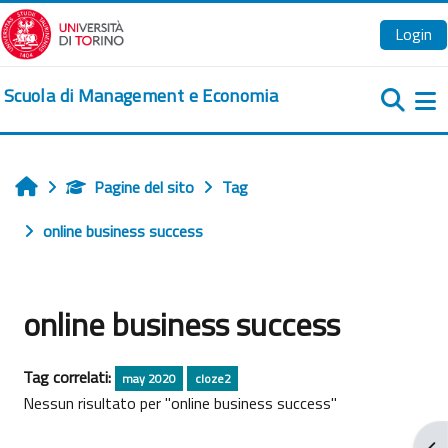
Vai al contenuto principale
Login
Scuola di Management e Economia
Pa
Pagine del sito
Tag
Home
online business success
online business success
Tag correlati:
may 2020
cloze2
Nessun risultato per "online business success"
Apr