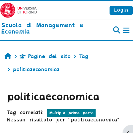
Vai al contenuto principale
Login
Scuola di Management e
Economia
P
Home
Pagine del sito
Tag
politicaeconomica
politicaeconomica
Tag correlati:
Multipla prima parte
Nessun risultato per "politicaeconomica"
Ap