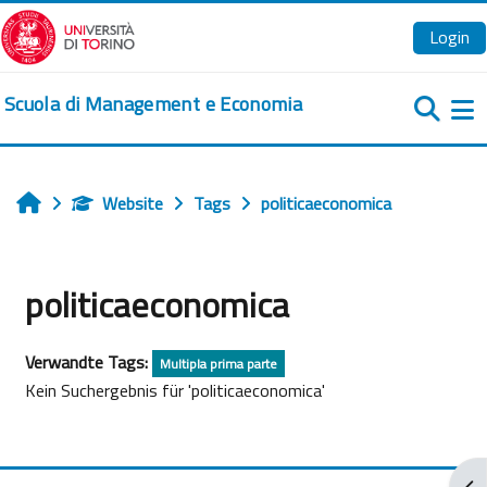
Zum Hauptinhalt
Login
Scuola di Management e Economia
We
Website
Tags
politicaeconomica
Startseite
politicaeconomica
Verwandte Tags:
Multipla prima parte
Kein Suchergebnis für 'politicaeconomica'
Blo