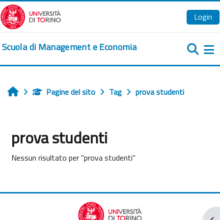
Vai al contenuto principale
Login
Scuola di Management e Economia
Pa
Pagine del sito
Tag
prova studenti
Home
prova studenti
Nessun risultato per "prova studenti"
Apr