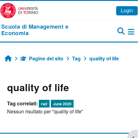
Vai al contenuto principale
Login
Scuola di Management e
Economia
Pa
Pagine del sito
Tag
quality of life
Home
quality of life
Tag correlati:
rw2
June 2020
Nessun risultato per "quality of life"
Apr