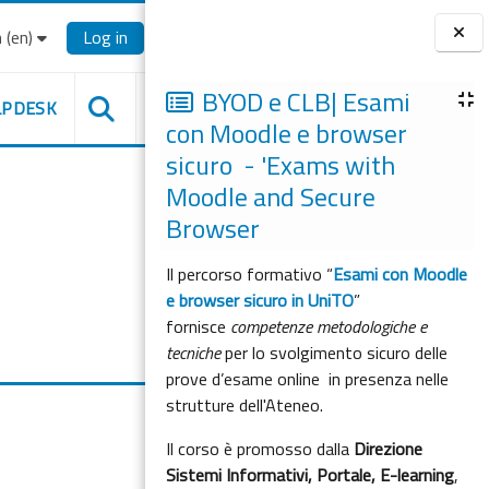
‎(en)‎
Log in
Blocks
BYOD e CLB| Esami
LPDESK
con Moodle e browser
sicuro - 'Exams with
Moodle and Secure
Browser
Il percorso formativo “
Esami con Moodle
e browser sicuro in UniTO
”
fornisce
competenze metodologiche e
tecniche
per lo svolgimento sicuro delle
prove d’esame online in presenza nelle
strutture dell'Ateneo.
Il corso è promosso dalla
Direzione
Sistemi Informativi, Portale, E-learning
,