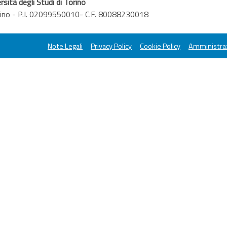
rsità degli Studi di Torino
orino - P.I. 02099550010- C.F. 80088230018
Note Legali
Privacy Policy
Cookie Policy
Amministraz