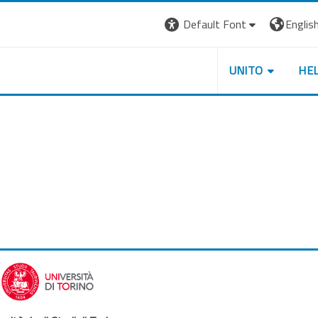
Default Font
English 
UNITO
HE