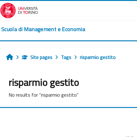
Skip to main content
Scuola di Management e Economia
Site pages
Tags
risparmio gestito
Home
risparmio gestito
No results for "risparmio gestito"