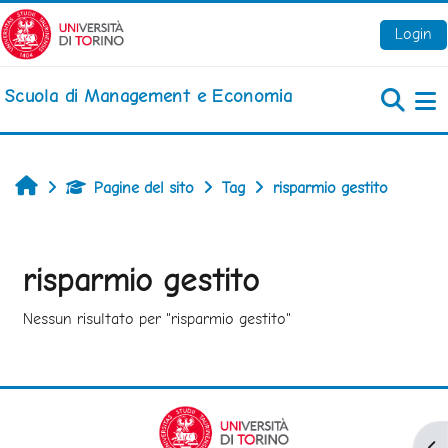
Vai al contenuto principale
Login
Scuola di Management e Economia
Pa
Home
Pagine del sito
Tag
risparmio gestito
risparmio gestito
Nessun risultato per "risparmio gestito"
Apr