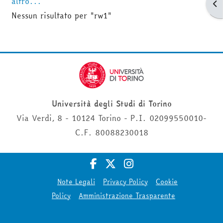
altro...
Apr
Nessun risultato per "rw1"
Università degli Studi di Torino
Via Verdi, 8 - 10124 Torino - P.I. 02099550010-
C.F. 80088230018
Note Legali
Privacy Policy
Cookie
Policy
Amministrazione Trasparente