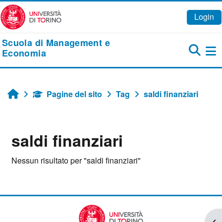
Vai al contenuto principale
Login
Scuola di Management e
Economia
Pa
Pagine del sito
Tag
saldi finanziari
Home
saldi finanziari
Nessun risultato per "saldi finanziari"
Apr