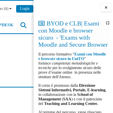
o ‎(it)‎
Login
Blocchi
BYOD e CLB| Esami
PDESK
con Moodle e browser
sicuro - 'Exams with
Moodle and Secure Browser
Il percorso formativo “
Esami con Moodle
e browser sicuro in UniTO
”
fornisce
competenze metodologiche e
tecniche
per lo svolgimento sicuro delle
prove d’esame online in presenza nelle
strutture dell'Ateneo.
Il corso è promosso dalla
Direzione
Sistemi Informativi, Portale, E-learning
,
in collaborazione con la
School of
Management
(
SAA
) e con il patrocinio
del
Teaching and Learning Center.
Al termine del percorso, viene rilasciato