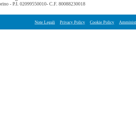
orino - P.I. 02099550010- C.F. 80088230018
Note Legali
Privacy Policy
Cookie Policy
Amministr