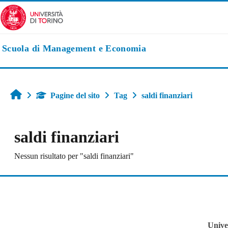
Vai al contenuto principale
Scuola di Management e Economia
Home
Pagine del sito
Tag
saldi finanziari
saldi finanziari
Nessun risultato per "saldi finanziari"
Univer