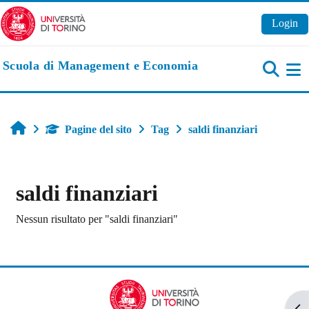
Vai al contenuto principale
Login
Scuola di Management e Economia
Pa
Home
Pagine del sito
Tag
saldi finanziari
saldi finanziari
Nessun risultato per "saldi finanziari"
Apr