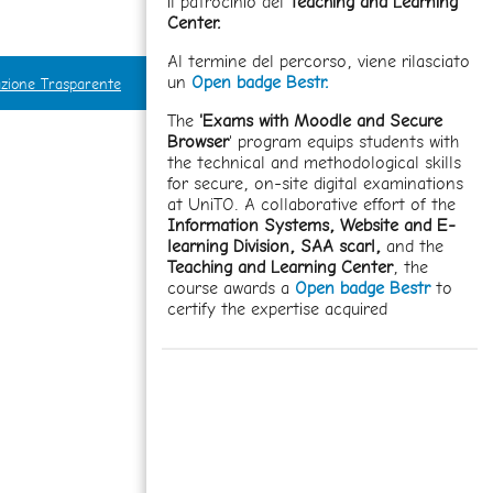
il patrocinio del
Teaching and Learning
Center.
Al termine del percorso, viene rilasciato
un
Open badge Bestr.
zione Trasparente
The
'Exams with Moodle and Secure
Browser
' program equips students with
the technical and methodological skills
for secure, on-site digital examinations
at UniTO. A collaborative effort of the
Information Systems, Website and E-
learning Division,
SAA scarl,
and the
Teaching and Learning Center
, the
course awards a
Open badge Bestr
to
certify the expertise acquired