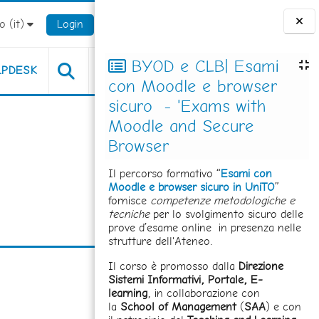
 ‎(it)‎
Login
Blocchi
BYOD e CLB| Esami
LPDESK
con Moodle e browser
sicuro - 'Exams with
Moodle and Secure
Browser
Il percorso formativo “
Esami con
Moodle e browser sicuro in UniTO
”
fornisce
competenze metodologiche e
tecniche
per lo svolgimento sicuro delle
prove d’esame online in presenza nelle
strutture dell'Ateneo.
Il corso è promosso dalla
Direzione
Sistemi Informativi, Portale, E-
learning
, in collaborazione con
la
School of Management
(
SAA
) e con