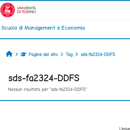
Vai al contenuto principale
Scuola di Management e Economia
Home
Pagine del sito
Tag
sds-fa2324-DDFS
sds-fa2324-DDFS
Nessun risultato per "sds-fa2324-DDFS"
Unive