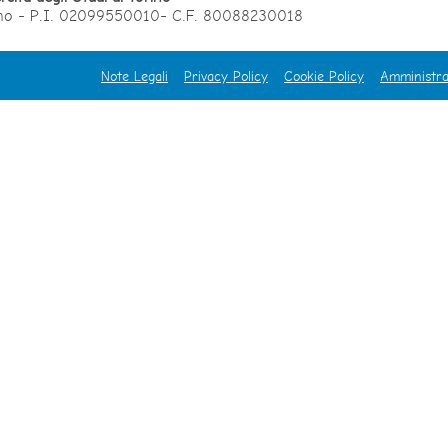
orino - P.I. 02099550010- C.F. 80088230018
Note Legali
Privacy Policy
Cookie Policy
Amministra