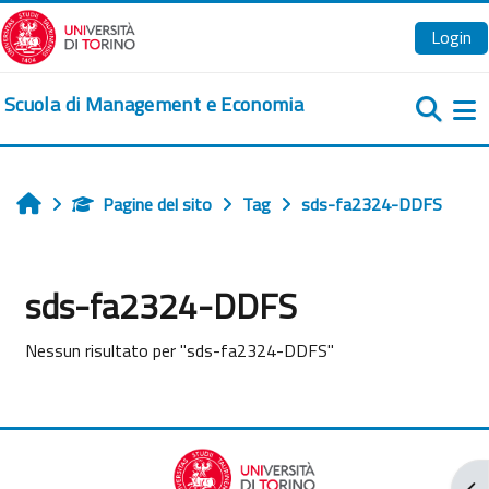
Vai al contenuto principale
Login
Scuola di Management e Economia
Pa
Pagine del sito
Tag
sds-fa2324-DDFS
Home
sds-fa2324-DDFS
Nessun risultato per "sds-fa2324-DDFS"
Apr