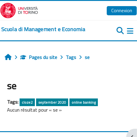
Passer au contenu principal
Connexion
Scuola di Management e Economia
Pa
Pages du site
Tags
se
Accueil
se
Tags:
cloze2
september 2020
online banking
Aucun résultat pour « se »
Ouv