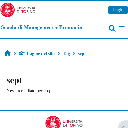
Vai al contenuto principale
Login
Scuola di Management e Economia
Pa
Home
Pagine del sito
Tag
sept
sept
Nessun risultato per "sept"
Apr