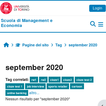
Vai al contenuto principale
Login
Scuola di Management e
Economia
Pa
Pagine del sito
Tag
september 2020
Home
september 2020
Tag correlati:
rw1
rw2
cloze1
cloze2
cloze test 2
cloze test 1
job interview
sports retailer
cartoon
altro...
online banking
Nessun risultato per "september 2020"
Apr