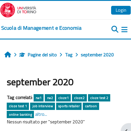
Vai al contenuto principale
Login
Scuola di Management e Economia
Pa
Pagine del sito
Tag
september 2020
Home
september 2020
Tag correlati:
rw1
rw2
cloze1
cloze2
cloze test 2
cloze test 1
job interview
sports retailer
cartoon
altro...
online banking
Nessun risultato per "september 2020"
Apr