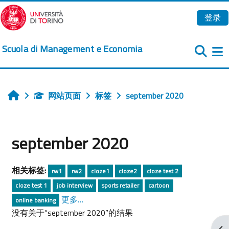
跳到主要内容
登录
Scuola di Management e Economia
网站页面
标签
september 2020
首页
september 2020
相关标签:
rw1
rw2
cloze1
cloze2
cloze test 2
cloze test 1
job interview
sports retailer
cartoon
更多…
online banking
没有关于“september 2020”的结果
打