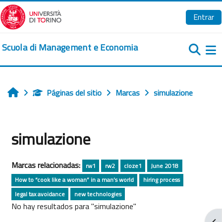
Salta al contenido principal
Entrar
Scuola di Management e Economia
Pa
Páginas del sitio
Marcas
simulazione
Inicio
simulazione
Marcas relacionadas:
rw1
rw2
cloze1
June 2018
How to “cook like a woman” in a man’s world
hiring process
legal tax avoidance
new technologies
No hay resultados para "simulazione"
Abr