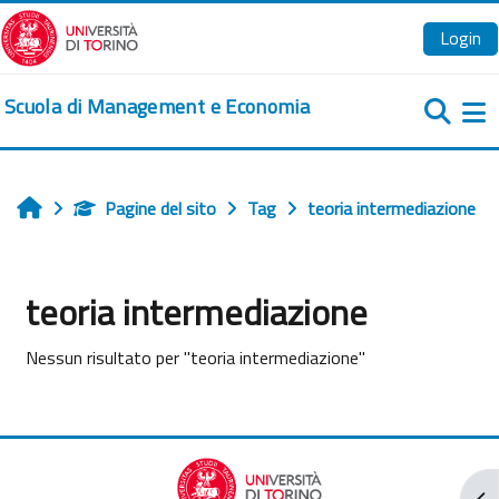
Vai al contenuto principale
Login
Scuola di Management e Economia
Pa
Pagine del sito
Tag
teoria intermediazione
Home
teoria intermediazione
Nessun risultato per "teoria intermediazione"
Apr