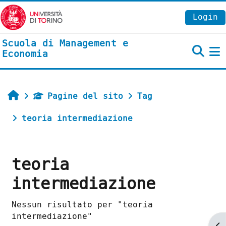
Vai al contenuto principale
Login
Scuola di Management e
Economia
P
Home
Pagine del sito
Tag
teoria intermediazione
teoria
intermediazione
Nessun risultato per "teoria
intermediazione"
Ap