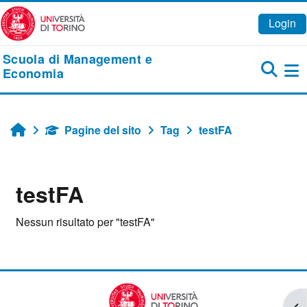
Vai al contenuto principale
Login
Scuola di Management e
Economia
Pa
Pagine del sito
Tag
testFA
Home
testFA
Nessun risultato per "testFA"
Apr