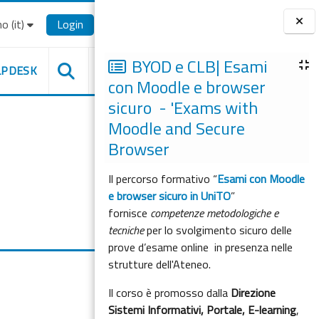
o ‎(it)‎
Login
Blocchi
BYOD e CLB| Esami
LPDESK
con Moodle e browser
sicuro - 'Exams with
Moodle and Secure
Browser
Il percorso formativo “
Esami con Moodle
e browser sicuro in UniTO
”
fornisce
competenze metodologiche e
tecniche
per lo svolgimento sicuro delle
prove d’esame online in presenza nelle
strutture dell'Ateneo.
Il corso è promosso dalla
Direzione
Sistemi Informativi, Portale, E-learning
,