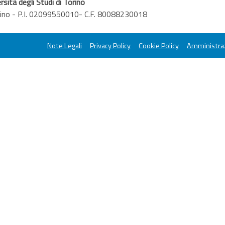
rsità degli Studi di Torino
orino - P.I. 02099550010- C.F. 80088230018
Note Legali
Privacy Policy
Cookie Policy
Amministraz