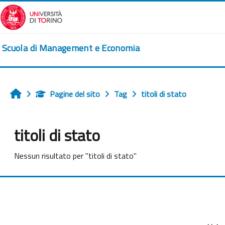
Vai al contenuto principale
Scuola di Management e Economia
Pagine del sito
Tag
titoli di stato
Home
titoli di stato
Nessun risultato per "titoli di stato"