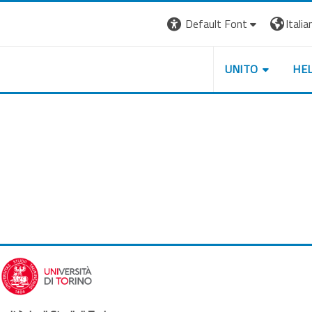
Default Font
Italian
UNITO
HE