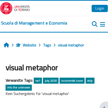
Zum Hauptinhalt
Login
Scuola di Management e Economia
We
Website
Tags
visual metaphor
Startseite
visual metaphor
Verwandte Tags:
rw1
july 2020
economist cover
ship
into the unknown
Kein Suchergebnis für 'visual metaphor'
Blo