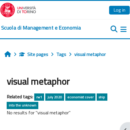
Skip to main content
Log in
Scuola di Management e Economia
Si
Site pages
Tags
visual metaphor
Home
visual metaphor
Related tags:
rw1
july 2020
economist cover
ship
into the unknown
No results for "visual metaphor"
Ope