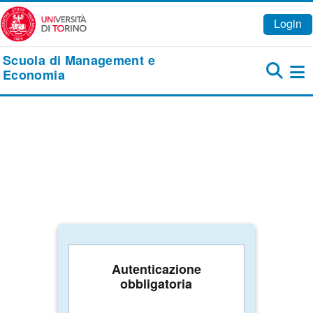
Vai al contenuto principale
Login
Scuola di Management e
Economia
Pa
Autenticazione
obbligatoria