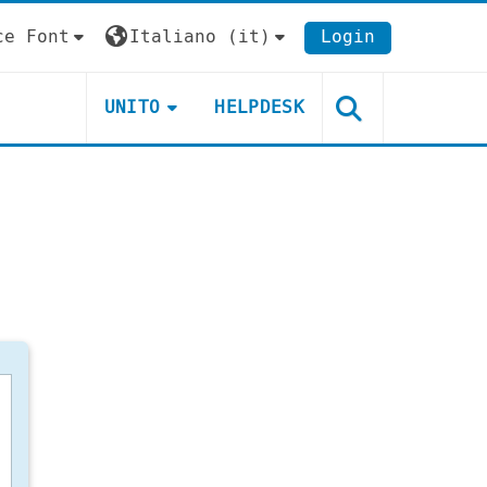
ce Font
Italiano ‎(it)‎
Login
UNITO
HELPDESK