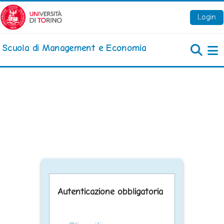
Vai al contenuto principale
Login
Scuola di Management e Economia
Pa
Autenticazione obbligatoria