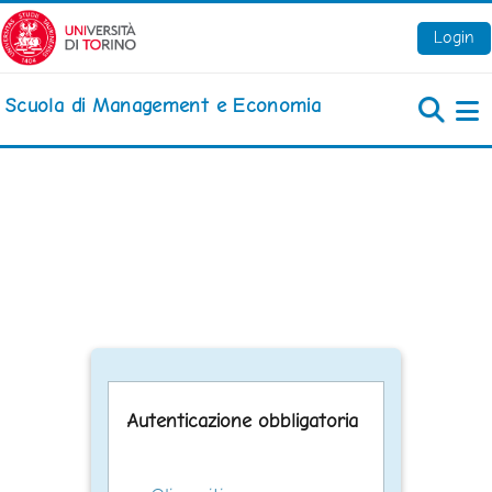
Vai al contenuto principale
Login
Scuola di Management e Economia
Pa
Autenticazione obbligatoria