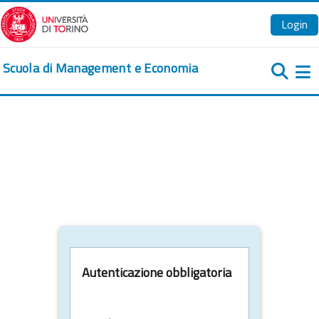
Vai al contenuto principale
Login
Scuola di Management e Economia
Pa
Autenticazione obbligatoria