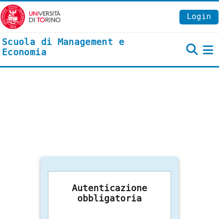
Vai al contenuto principale
Login
Scuola di Management e
Economia
P
Autenticazione
obbligatoria