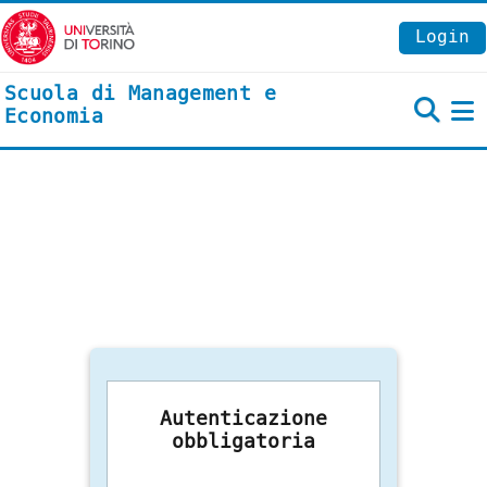
Vai al contenuto principale
Login
Scuola di Management e
Economia
P
Autenticazione
obbligatoria