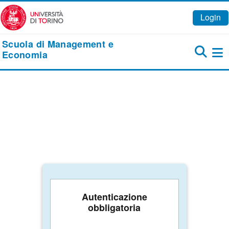
Vai al contenuto principale
Login
Scuola di Management e
Economia
Pa
Autenticazione
obbligatoria