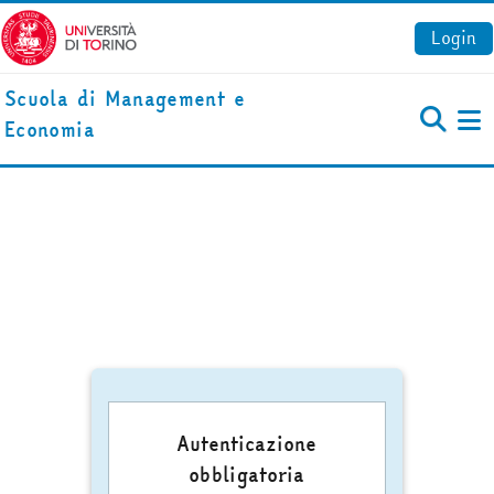
Vai al contenuto principale
Login
Scuola di Management e
Economia
Pa
Autenticazione
obbligatoria